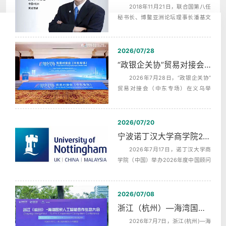
2018年11月21日，联合国第八任
秘书长、博鳌亚洲论坛理事长潘基文
（Ban Ki-moon），埃及前总理，沙拉
夫...
2026/07/28
“政银企关协”贸易对接会（中东专场）中英文同声传译翻译
2026年7月28日，“政银企关协”
贸易对接会（中东专场）在义乌举
行，杭州中译翻译有限公司为本次活
动提供...
2026/07/20
宁波诺丁汉大学商学院2026年度中国顾问委员会第二次会议同声传译
2026年7月17日，诺丁汉大学商
学院（中国）举办2026年度中国顾问
委员会第二次全体会议，活动全天分
为上午...
2026/07/08
浙江（杭州）—海湾国家人工智能合作生态发布会AI机器英语同传
2026年7月7日，浙江(杭州)—海