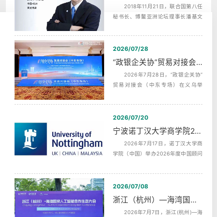
2018年11月21日，联合国第八任
秘书长、博鳌亚洲论坛理事长潘基文
（Ban Ki-moon），埃及前总理，沙拉
夫...
2026/07/28
“政银企关协”贸易对接会（中东专场）中英文同声传译翻译
2026年7月28日，“政银企关协”
贸易对接会（中东专场）在义乌举
行，杭州中译翻译有限公司为本次活
动提供...
2026/07/20
宁波诺丁汉大学商学院2026年度中国顾问委员会第二次会议同声传译
2026年7月17日，诺丁汉大学商
学院（中国）举办2026年度中国顾问
委员会第二次全体会议，活动全天分
为上午...
2026/07/08
浙江（杭州）—海湾国家人工智能合作生态发布会AI机器英语同传
2026年7月7日，浙江(杭州)—海